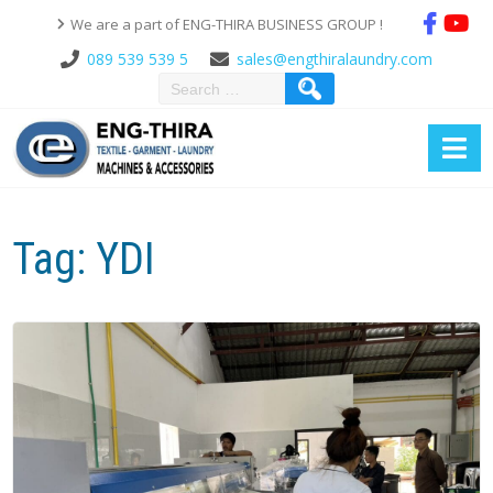
We are a part of ENG-THIRA BUSINESS GROUP !
089 539 539 5
sales@engthiralaundry.com
Tag:
YDI