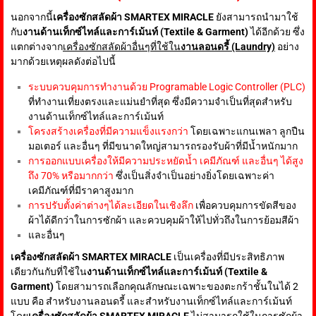
นอกจากนี้
เครื่องซักสลัดผ้า SMARTEX MIRACLE
ยังสามารถนำมาใช้
กับ
งานด้านเท็กซ์ไทล์และการ์เม้นท์ (Textile & Garment)
ได้อีกด้วย ซึ่ง
แตกต่างจาก
เครื่องซักสลัดผ้าอื่นๆที่ใช้ใน
งานลอนดรี้ (Laundry)
อย่าง
มากด้วยเหตุผลดังต่อไปนี้
ระบบควบคุมการทำงานด้วย Programable Logic Controller (PLC)
ที่ทำงานเที่ยงตรงและแม่นยำที่สุด ซึ่งมีความจำเป็นที่สุดสำหรับ
งานด้านเท็กซ์ไทล์และการ์เม้นท์
โครงสร้างเครื่องที่มีความแข็งแรงกว่า
โดยเฉพาะแกนเพลา ลูกปืน
มอเตอร์ และอื่นๆ ที่มีขนาดใหญ่สามารถรองรับผ้าที่มีน้ำหนักมาก
การออกแบบเครื่องให้มีความประหยัดน้ำ เคมีภัณฑ์ และอื่นๆ ได้สูง
ถึง 70% หรือมากกว่า
ซึ่งเป็นสิ่งจำเป็นอย่างยิ่งโดยเฉพาะค่า
เคมีภัณฑ์ที่มีราคาสูงมาก
การปรับตั้งค่าต่างๆได้ละเอียดในเชิงลึก
เพื่อควบคุมการขัดสีของ
ผ้าได้ดีกว่าในการซักผ้า และควบคุมผ้าให้ไปทั่วถึงในการย้อมสีผ้า
และอื่นๆ
เครื่องซักสลัดผ้า SMARTEX MIRACLE
เป็นเครื่องที่มีประสิทธิภาพ
เดียวกันกับที่ใช้ใน
งานด้านเท็กซ์ไทล์และการ์เม้นท์ (Textile &
Garment)
โดยสามารถเลือกคุณลักษณะเฉพาะของตะกร้าชั้นในได้ 2
แบบ คือ สำหรับงานลอนดรี้ และสำหรับงานเท็กซ์ไทล์และการ์เม้นท์
โดย
เครื่องซักสลัดผ้า SMARTEX MIRACLE
ไม่สามารถใช้ในการซักผ้า