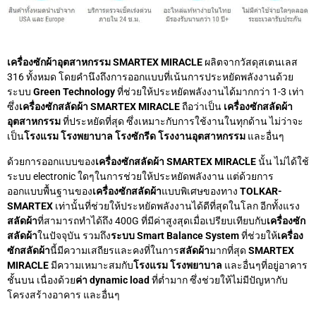
เครื่องซักผ้าอุตสาหกรรม SMARTEX MIRACLE
ผลิตจากวัสดุสเตนเลส
316 ทั้งหมด โดยคำนึงถึงการออกแบบที่เน้นการประหยัดพลังงานด้วย
ระบบ
Green Technology
ที่ช่วยให้ประหยัดพลังงานได้มากกว่า 1-3 เท่า
ซึ่ง
เครื่องซักสลัดผ้า SMARTEX MIRACLE
ถือว่าเป็น
เครื่องซักสลัดผ้า
อุตสาหกรรม
ที่ประหยัดที่สุด ซึ่งเหมาะกับการใช้งานในทุกด้าน ไม่ว่าจะ
เป็น
โรงแรม โรงพยาบาล โรงซักรีด โรงงานอุตสาหกรรม
และอื่นๆ
ด้วยการออกแบบของ
เครื่องซักสลัดผ้า SMARTEX MIRACLE
นั้น ไม่ได้ใช้
ระบบ electronic ใดๆในการช่วยให้ประหยัดพลังงาน แต่ด้วยการ
ออกแบบพื้นฐานของ
เครื่องซักสลัดผ้า
แบบพิเศษของทาง
TOLKAR-
SMARTEX
เท่านั้นที่ช่วยให้ประหยัดพลังงานได้ดีที่สุดในโลก อีกทั้งแรง
สลัดผ้า
ที่สามารถทำได้ถึง 400G ที่มีค่าสูงสุดเมื่อเปรียบเทียบกับ
เครื่องซัก
สลัดผ้า
ในปัจจุบัน รวมถึง
ระบบ Smart Balance System
ที่ช่วยให้
เครื่อง
ซักสลัดผ้า
นี้มีความเสถียรและคงที่ในการ
สลัดผ้า
มากที่สุด
SMARTEX
MIRACLE
มีความเหมาะสมกับ
โรงแรม โรงพยาบาล
และอื่นๆที่อยู่อาคาร
ชั้นบน เนื่องด้วย
ค่า dynamic load
ที่ต่ำมาก ซึ่งช่วยให้ไม่มีปัญหากับ
โครงสร้างอาคาร และอื่นๆ