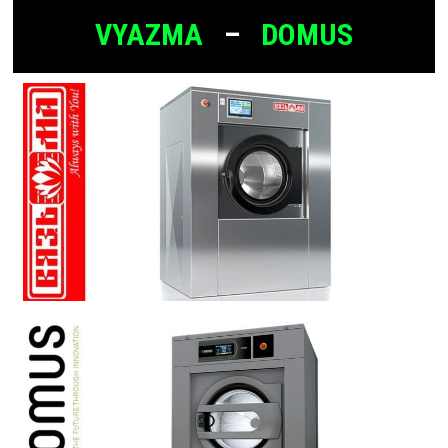
VYAZMA
–
DOMUS