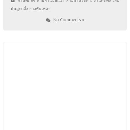
งานติดตั้ง สายพานป้อนผ้า สายพานรีดผ้า
,
งานติดตั้ง เทป
พันลูกกลิ้ง ยางพันเพลา
No Comments »