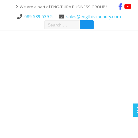
We are a part of ENG-THIRA BUSINESS GROUP !
089 539 539 5
sales@engthiralaundry.com