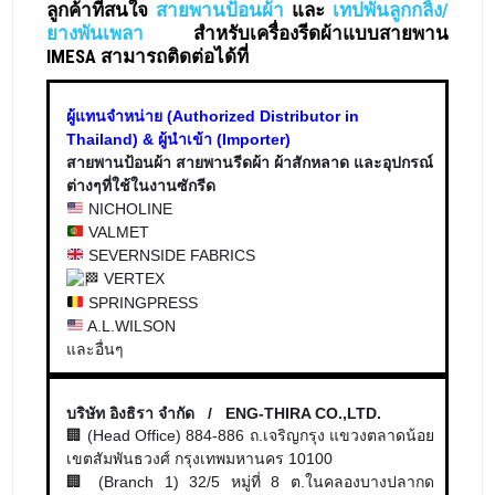
ลูกค้าที่สนใจ
สายพานป้อนผ้า
และ
เทปพันลูกกลิ้ง/
ยางพันเพลา
สำหรับเครื่องรีดผ้าแบบสายพาน
IMESA สามารถติดต่อได้ที่
ผู้แทนจำหน่าย (Authorized Distributor in
Thailand) & ผู้นำเข้า (Importer)
สายพานป้อนผ้า สายพานรีดผ้า ผ้าสักหลาด และอุปกรณ์
ต่างๆที่ใช้ในงานซักรีด
NICHOLINE
VALMET
SEVERNSIDE FABRICS
VERTEX
SPRINGPRESS
A.L.WILSON
และอื่นๆ
บริษัท อิงธิรา จำกัด / ENG-THIRA CO.,LTD.
🏢 (Head Office) 884-886 ถ.เจริญกรุง แขวงตลาดน้อย
เขตสัมพันธวงศ์ กรุงเทพมหานคร 10100
🏢 (Branch 1) 32/5 หมู่ที่ 8 ต.ในคลองบางปลากด