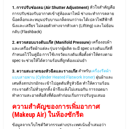
หัวใจสำคัญคือ
1. การปรับช่องลม (Air Shutter Adjustment)
การปรับช่องรับอากาศเข้าสู่ห้องเผาไหม้ ช่างจะทำการคลาย
น็อตล็อกและหมุนปรับบานเกล็ดจนกว่าจะได้เปลวไฟสีฟ้าที่
นิ่งและเสถียร ไม่ลอยตัวห่างจากหัวเตา (Lifting) และไม่ย้อน
กลับ (Flashback)
เครื่องอบผ้า
2. ตรวจสอบแรงดันแก๊ส (Manifold Pressure)
และเครื่องรีดผ้าแต่ละรุ่นจากผู้ผลิต จะมี spec แรงดันแก๊สที่
กำหนดไว้ในคู่มือ การใช้เกจวัดแรงดันเพื่อตั้งค่าให้ตรงตาม
spec จะช่วยให้ได้ความร้อนที่ถูกต้องแม่นยำ
สำหรับ
เครื่องรีดผ้า
3. ความสะอาดของหัวฉีดและรางแก๊ส
แบบสายพาน (Cylinder Heated Flatwork Ironer)
ฝุ่นผ้าและ
เศษสิ่งสกปรกมักจะเข้าไปอุดตันที่รูหัวฉีด ทำให้ความร้อน
กระจายตัวไม่ทั่วลูกกลิ้ง ผ้าจึงแห้งไม่เสมอกัน การถอดมา
ทำความสะอาดคือสิ่งที่ต้องทำก่อนเริ่มการปรับจูนเสมอ
ความสำคัญของการเพิ่มอากาศ
(Makeup Air) ในห้องซักรีด
ข้อมูลจากเว็บไซต์วิศวกรรมต่างประเทศเน้นย้ำเสมอว่า