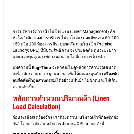
บทความนี้
จะพาคุณไปดูหลักการคำนวณขนาด
Eng-Thira
เครื่องจักรตามมาตรฐานสากล เพื่อให้คุณลงทุนกับ
เครื่องซัก
ได้อย่างแม่นยำ ไม่ขาดและไม่เกิน
อบรีดพับผ้าอุตสาหกรรม
ความจำเป็น
หลักการคำนวณปริมาณผ้า (Linen
Load Calculation)
ก่อนจะเลือกเครื่องจักร เราต้องทราบ “ปริมาณผ้าที่ต้องซักต่อ
วัน” โดยอ้างอิงจากหลักการคำนวณ OPL สากล ดังนี้:
สูตรการคำนวณพื้นฐาน
ปริมาณผ้าทั้งหมด (กก.) = จำนวนห้อง x อัตรา
การเข้าพัก (%) x น้ำหนักผ้าเฉลี่ยต่อห้อง (กก.)
โดยค่าเฉลี่ยมาตรฐาน (Standard Weight Guidelines)
สำหรับโรงแรมทั่วไปถึงระดับ 4 ดาว มีดังนี้:
3 – 4 กก./ห้อง
Economy/Budget Hotel: