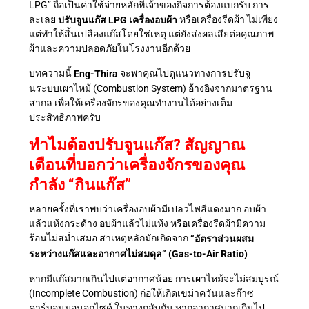
LPG” ถือเป็นค่าใช้จ่ายหลักที่เจ้าของกิจการต้องแบกรับ การ
ละเลย
หรือเครื่องรีดผ้า ไม่เพียง
ปรับจูนแก๊ส LPG เครื่องอบผ้า
แต่ทำให้สิ้นเปลืองแก๊สโดยใช่เหตุ แต่ยังส่งผลเสียต่อคุณภาพ
ผ้าและความปลอดภัยในโรงงานอีกด้วย
บทความนี้
จะพาคุณไปดูแนวทางการปรับจู
Eng-Thira
นระบบเผาไหม้ (Combustion System) อ้างอิงจากมาตรฐาน
สากล เพื่อให้เครื่องจักรของคุณทำงานได้อย่างเต็ม
ประสิทธิภาพครับ
ทำไมต้องปรับจูนแก๊ส? สัญญาณ
เตือนที่บอกว่าเครื่องจักรของคุณ
กำลัง “กินแก๊ส”
หลายครั้งที่เราพบว่าเครื่องอบผ้ามีเปลวไฟสีแดงมาก อบผ้า
แล้วแห้งกระด้าง อบผ้าแล้วไม่แห้ง หรือเครื่องรีดผ้ามีความ
ร้อนไม่สม่ำเสมอ สาเหตุหลักมักเกิดจาก
“อัตราส่วนผสม
ระหว่างแก๊สและอากาศไม่สมดุล” (Gas-to-Air Ratio)
หากมีแก๊สมากเกินไปแต่อากาศน้อย การเผาไหม้จะไม่สมบูรณ์
(Incomplete Combustion) ก่อให้เกิดเขม่าควันและก๊าซ
คาร์บอนมอนอกไซด์ ในทางกลับกัน หากอากาศมากเกินไป