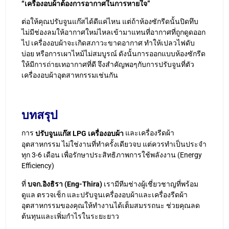
“เครื่องอบผ้าต้องการอากาศในการหายใจ”
ต่อให้คุณปรับจูนแก๊สได้ดีแค่ไหน แต่ถ้าห้องซักรีดนั้นปิดทึบ
ไม่มีช่องลมให้อากาศใหม่ไหลเข้ามาแทนที่อากาศที่ถูกดูดออก
ไป เครื่องอบผ้าจะเกิดสภาวะขาดอากาศ ทำให้เปลวไฟดับ
บ่อย หรือการเผาไหม้ไม่สมบูรณ์ ดังนั้นการออกแบบห้องซักรีด
ให้มีการถ่ายเทอากาศที่ดี จึงสำคัญพอๆกับการปรับจูนที่ตัว
เครื่องอบผ้าอุตสาหกรรมเช่นกัน
บทสรุป
การ
และเครื่องรีดผ้า
ปรับจูนแก๊ส LPG เครื่องอบผ้า
อุตสาหกรรม ไม่ใช่งานที่ทำครั้งเดียวจบ แต่ควรทำเป็นประจำ
ทุก 3-6 เดือน เพื่อรักษาประสิทธิภาพการใช้พลังงาน (Energy
Efficiency)
ที่
บจก.อิงธิรา (Eng-Thira)
เรามีทีมช่างผู้เชี่ยวชาญที่พร้อม
ดูแล ตรวจเช็ก และปรับจูนเครื่องอบผ้าและเครื่องรีดผ้า
อุตสาหกรรมของคุณให้ทำงานได้เต็มสมรรถนะ ช่วยคุณลด
ต้นทุนและเพิ่มกำไรในระยะยาว