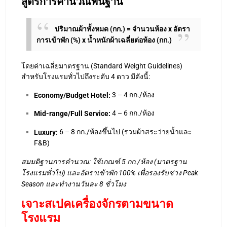
4 – 6 กก./ห้อง
Mid-range/Full Service:
6 – 8 กก./ห้องขึ้นไป (รวมผ้าสระว่ายน้ำและ
Luxury:
F&B)
สมมติฐานการคำนวณ: ใช้เกณฑ์ 5 กก./ห้อง (มาตรฐาน
โรงแรมทั่วไป) และอัตราเข้าพัก 100% เพื่อรองรับช่วง Peak
Season และทำงานวันละ 8 ชั่วโมง
เจาะสเปคเครื่องจักรตามขนาด
โรงแรม
1. เครื่องซักอบรีดพับผ้าอุตสาหกรรม
โรงแรม ขนาด 50 ห้อง
ประมาณ 250 กก./วัน
ปริมาณผ้า:
สำหรับโรงแรมขนาดเริ่มต้น ความคล่องตัวเป็นเรื่องสำคัญ
ที่สุด ไม่จำเป็นต้องใช้ระบบอัตโนมัติเต็มรูปแบบ แต่ต้องเน้น
ความทนทาน