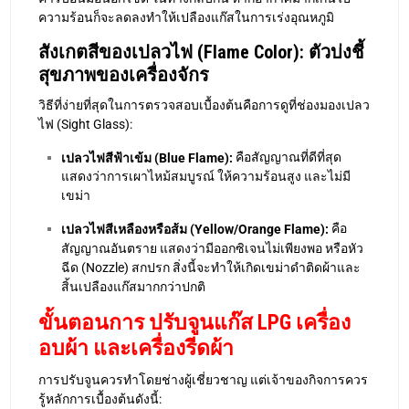
ความร้อนก็จะลดลงทำให้เปลืองแก๊สในการเร่งอุณหภูมิ
สังเกตสีของเปลวไฟ (Flame Color): ตัวบ่งชี้
สุขภาพของเครื่องจักร
วิธีที่ง่ายที่สุดในการตรวจสอบเบื้องต้นคือการดูที่ช่องมองเปลว
ไฟ (Sight Glass):
คือสัญญาณที่ดีที่สุด
เปลวไฟสีฟ้าเข้ม (Blue Flame):
แสดงว่าการเผาไหม้สมบูรณ์ ให้ความร้อนสูง และไม่มี
เขม่า
คือ
เปลวไฟสีเหลืองหรือส้ม (Yellow/Orange Flame):
สัญญาณอันตราย แสดงว่ามีออกซิเจนไม่เพียงพอ หรือหัว
ฉีด (Nozzle) สกปรก สิ่งนี้จะทำให้เกิดเขม่าดำติดผ้าและ
สิ้นเปลืองแก๊สมากกว่าปกติ
ขั้นตอนการ ปรับจูนแก๊ส LPG เครื่อง
อบผ้า และเครื่องรีดผ้า
การปรับจูนควรทำโดยช่างผู้เชี่ยวชาญ แต่เจ้าของกิจการควร
รู้หลักการเบื้องต้นดังนี้: