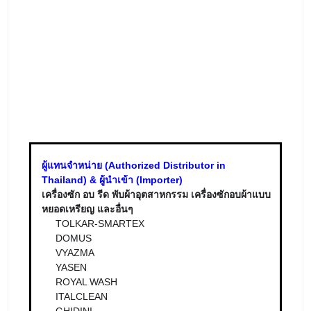
ผู้แทนจำหน่าย (Authorized Distributor in
Thailand) & ผู้นำเข้า (Importer)
เครื่องซัก อบ รีด พับผ้าอุตสาหกรรม เครื่องซักอบผ้าแบบ
หยอดเหรียญ และอื่นๆ
TOLKAR-SMARTEX
DOMUS
VYAZMA
YASEN
ROYAL WASH
ITALCLEAN
GHIDINI
MALKAN
และอื่นๆ
บริษัท อิงธิรา จำกัด / ENG-THIRA CO.,LTD.
🏢 (Head Office) 884-886 ถ.เจริญกรุง แขวงตลาดน้อย
เขตสัมพันธวงศ์ กรุงเทพมหานคร 10100
🏢 (Branch 1) 32/5 หมู่ที่ 8 ต.ในคลองบางปลากด
อ.พระสมุทรเจดีย์ จ.สมุทรปราการ 10290