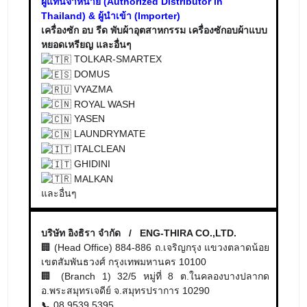
เครื่องซัก อบ รีด พับผ้าอุตสาหกรรม เครื่องซักอบผ้าแบบ
หยอดเหรียญ และอื่นๆ
TOLKAR-SMARTEX
DOMUS
VYAZMA
ROYAL WASH
YASEN
LAUNDRYMATE
ITALCLEAN
GHIDINI
MALKAN
และอื่นๆ
บริษัท อิงธิรา จำกัด / ENG-THIRA CO.,LTD.
🏢 (Head Office) 884-886 ถ.เจริญกรุง แขวงตลาดน้อย
เขตสัมพันธวงศ์ กรุงเทพมหานคร 10100
🏢 (Branch 1) 32/5 หมู่ที่ 8 ต.ในคลองบางปลากด
อ.พระสมุทรเจดีย์ จ.สมุทรปราการ 10290
08 9539 5395
📞
📧 panat@engthiralaundry.com