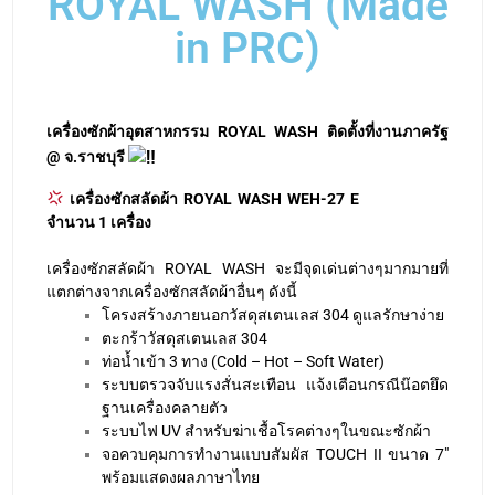
in PRC)
เครื่องซักผ้าอุตสาหกรรม ROYAL WASH ติดตั้งที่งานภาครัฐ
@ จ.ราชบุรี
เครื่องซักสลัดผ้า ROYAL WASH WEH-27 E
จำนวน 1 เครื่อง
เครื่องซักสลัดผ้า ROYAL WASH จะมีจุดเด่นต่างๆมากมายที่
แตกต่างจากเครื่องซักสลัดผ้าอื่นๆ ดังนี้
โครงสร้างภายนอกวัสดุสเตนเลส 304 ดูแลรักษาง่าย
ตะกร้าวัสดุสเตนเลส 304
ท่อน้ำเข้า 3 ทาง (Cold – Hot – Soft Water)
ระบบตรวจจับแรงสั่นสะเทือน แจ้งเตือนกรณีน๊อตยึด
ฐานเครื่องคลายตัว
ระบบไฟ UV สำหรับฆ่าเชื้อโรคต่างๆในขณะซักผ้า
จอควบคุมการทำงานแบบสัมผัส TOUCH II ขนาด 7″
พร้อมแสดงผลภาษาไทย
ROYAL WASH เป็นเครื่องซัก-อบผ้าอุตสาหกรรม ผลิต