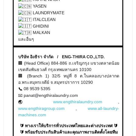
LAUNDRYMATE
ITALCLEAN
GHIDINI
MALKAN
และอื่นๆ
บริษัท อิงธิรา จำกัด / ENG-THIRA CO.,LTD.
🏢 (Head Office) 884-886 ถ.เจริญกรุง แขวงตลาดน้อย
เขตสัมพันธวงศ์ กรุงเทพมหานคร 10100
🏢 (Branch 1) 32/5 หมู่ที่ 8 ต.ในคลองบางปลากด
อ.พระสมุทรเจดีย์ จ.สมุทรปราการ 10290
08 9539 5395
📞
📧 panat@engthiralaundry.com
www.engthiralaundry.com
,
🌏
www.engthiragroup.com
,
www.all-laundry-
machines.com
🔰 ทางเราให้บริการทั่วประเทศไทยและต่างประเทศ 🔰
🔰 พร้อมรับประกันสินค้าและคุณภาพงานติดตั้งโดยทีม
งานมืออาชีพ 🔰