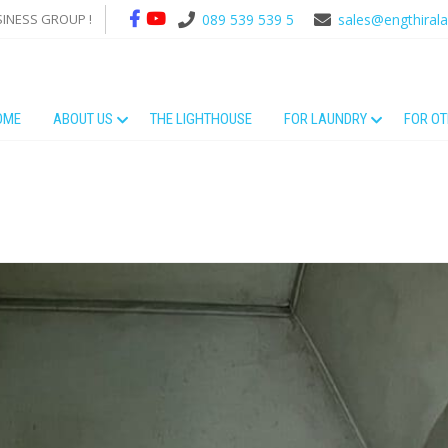
SINESS GROUP !
089 539 539 5
sales@engthiral
OME
ABOUT US
THE LIGHTHOUSE
FOR LAUNDRY
FOR O