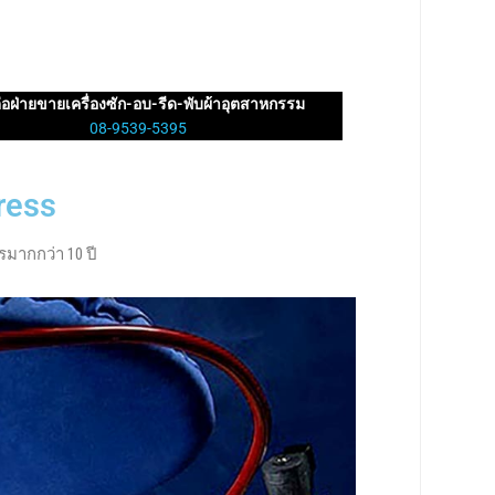
่อฝ่ายขายเครื่องซัก-อบ-รีด-พับผ้าอุตสาหกรรม
08-9539-5395
ress
มากกว่า 10 ปี