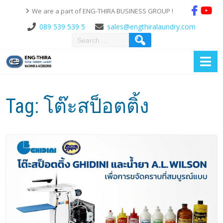
We are a part of ENG-THIRA BUSINESS GROUP !
089 539 539 5
sales@engthiralaundry.com
Tag:
โต๊ะสป็อตติ้ง