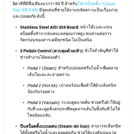
อิตาลีที่มีชื่อเสียงมากว่า 60 ปี สำหรับ
โต๊ะสป็อตติ้ง (รุ่นยอด
นิยม GB-S-88)
มีจุดเด่นที่ช่วยให้งานขจัดคราบเป็นเรื่องง่าย
และปลอดภัย ดังนี้:
หน้าโต๊ะและแขน
Stainless Steel AISI 304 Board:
สป็อตติ้งทำจากสแตนเลสคุณภาพสูง ทนทานต่อการ
กัดกร่อนของสารเคมีทุกชนิด ไม่เป็นสนิม
หัวใจสำคัญที่ทำให้
3 Pedals Control (ควบคุมด้วยเท้า):
ช่างทำงานได้คล่องตัว
สำหรับปล่อยสตรีมไอน้ำเพื่อคลาย
Pedal 1 (Steam):
เส้นใยและละลายคราบ
เป่าลมร้อนเพื่อทำให้ผ้าแห้งสนิท
Pedal 2 (Hot Air):
ป้องกันรอยด่าง
ระบบดูดแวคคั่ม ช่วยตรึงผ้าให้อยู่
Pedal 3 (Vacuum):
กับที่ และดูดสิ่งสกปรกที่หลุดจากเส้นใยทิ้งทันที ไม่ให้
ไหลย้อนกลับ
สามารถเลือกฉีด
ปืนสป็อตติ้งแบบผสม (Steam-Air Gun):
ได้ทั้งสตรีมไอน้ำและลมผสมกัน ช่วยให้แรงดันนุ่มนวล