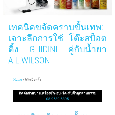
เทคนิคขจัดคราบขั้นเทพ:
เจาะลึกการใช้ โต๊ะสป็อต
ติ้ง GHIDINI คู่กับน้ำยา
A.L.WILSON
Home
»
โต๊ะสป็อตติ้ง
ติดต่อฝ่ายขายเครื่องซัก-อบ-รีด-พับผ้าอุตสาหกรรม
08-9539-5395