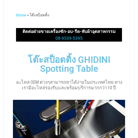
Home
»
โต๊ะสป็อตติ้ง
ติดต่อฝ่ายขายเครื่องซัก-อบ-รีด-พับผ้าอุตสาหกรรม
08-9539-5395
โต๊ะสป็อตติ้ง GHIDINI
Spotting Table
อะไหล่ OEM ต่างๆสามารถหาได้ง่ายในประเทศไทย ทาง
เรามีอะไหล่รองรับและพร้อมบริการมากกว่า 10 ปี