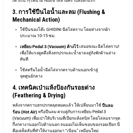
เคาะเบาๆให้น้ำยาซึมเข้าสลายคราบสิ่งสกปรก
3. การใช้ปืนไอน้ำและลม (Flushing &
Mechanical Action)
ใช้ปืนของโต๊ะ GHIDINI ฉีดไล่คราบ โดยห่างจากผ้า
ประมาณ 10-15 ซม.
เสมอขณะฉีดไล่คราบ!
เหยียบ Pedal 3 (Vacuum) ค้างไว้
เพื่อให้แรงดูดดึงสิ่งสกปรกและน้ำยาลงสู่ถังพักด้านล่าง
ทันที
ใช้สตรีมไอน้ำฉีดไล่จากคราบด้านนอกเข้าสู่
จุดศูนย์กลาง
4. เทคนิคเป่าแห้งป้องกันรอยด่าง
(Feathering & Drying)
หลังจากคราบสกปรกหลุดหมดแล้ว ให้เปลี่ยนมาใช้
ปืนลม
หรือปืนลม ควบคู่กับการเหยียบ Pedal 3
ร้อน (Hot Air)
(Vacuum) เพื่อเป่าให้บริเวณที่เปียกแห้งสนิท โดยไล่ลมจากจุด
กึ่งกลางวนออกไปด้านนอก จนมองไม่เห็นขอบของรอยเปียก นี่
คือเคล็ดลับที่ทำให้งานออกมา “เนียน” เหมือนใหม่