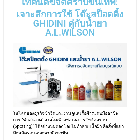
เทคนิคขจัดคราบขั้นเทพ:
เจาะลึกการใช้ โต๊ะสป็อตติ้ง
GHIDINI คู่กับน้ำยา
A.L.WILSON
ในโลกของธุรกิจซักรีดและงานดูแลเสื้อผ้าระดับมืออาชีพ
การ “ซักสะอาด” อาจไม่เพียงพอ แต่การ “ขจัดคราบ
(Spotting)” ได้อย่างหมดจดโดยไม่ทำลายเนื้อผ้า คือสิ่งที่แยก
มือสมัครเล่นออกจากมืออาชีพ