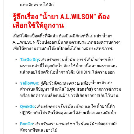
แต่ขจัดคราบได้ลึก
รู้ลึกเรื่อง “น้ำยา A.L.WILSON” ต้อง
เลือกใช้ให้ถูกงาน
เมื่อมีโต๊ะสป็อตติ้งที่ดีแล้ว ต้องมีเคมีภัณฑ์ที่แม่นยำ น้ำยา
A.L.WILSON ซึ่งแบ่งออกเป็นกลุ่มตามประเภทของคราบต่างๆ
เพื่อให้ทำงานร่วมกับโต๊ะสป็อตติ้งได้อย่างมีประสิทธิภาพ:
TarGo Dry
:
สำหรับคราบน้ำมัน จารบี สี น้ำยาทาเล็บ
คราบเหล่านี้ไม่ถูกกับน้ำ ต้องใช้น้ำยานี้สลายคราบก่อน
แล้วค่อยใช้สตรีมไอน้ำจากโต๊ะ GHIDINI ไล่คราบออก
น้ำยาตัวเก่ง
YellowGo
:
กู้คืนผ้าสีตกและคราบเหลือง
สำหรับแก้ปัญหา “สีตกใส่” (Dye Transfer) จากการซักรวม
หรือขจัดคราบเหลืองบนผ้าขาวที่เกิดจากการเก็บไว้นาน
น้ำยานี้ทำ
QwikGo
:
สำหรับคราบโปรตีน เลือด นม ไข่
ปฏิกิริยากับโปรตีนให้หลุดออกได้ง่ายเมื่อเจอแรงดันน้ำ
ขจัดคราบฝัง
BonGo
:
สำหรับคราบกาแฟ ชา ไวน์ ผลไม้
ลึกจากพืชและยางไม้