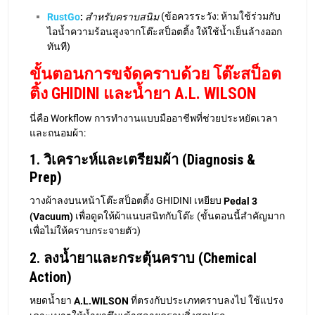
(ข้อควรระวัง: ห้ามใช้ร่วมกับ
RustGo
:
สำหรับคราบสนิม
ไอน้ำความร้อนสูงจากโต๊ะสป็อตติ้ง ให้ใช้น้ำเย็นล้างออก
ทันที)
ขั้นตอนการขจัดคราบด้วย โต๊ะสป็อต
ติ้ง GHIDINI และน้ำยา A.L. WILSON
นี่คือ Workflow การทำงานแบบมืออาชีพที่ช่วยประหยัดเวลา
และถนอมผ้า:
1. วิเคราะห์และเตรียมผ้า (Diagnosis &
Prep)
วางผ้าลงบนหน้าโต๊ะสป็อตติ้ง GHIDINI เหยียบ
Pedal 3
เพื่อดูดให้ผ้าแนบสนิทกับโต๊ะ (ขั้นตอนนี้สำคัญมาก
(Vacuum)
เพื่อไม่ให้คราบกระจายตัว)
2. ลงน้ำยาและกระตุ้นคราบ (Chemical
Action)
หยดน้ำยา
ที่ตรงกับประเภทคราบลงไป ใช้แปรง
A.L.WILSON