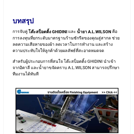
บทสรุป
การจับคู่
และ
คือ
โต๊ะสป็อตติ้ง GHIDINI
น้ำยา A.L.WILSON
การลงทุนที่ยกระดับมาตรฐานร้านซักรีดของคุณสู่สากล ช่วย
ลดความเสียหายของผ้า ลดเวลาในการทำงาน และสร้าง
ความประทับใจให้ลูกค้าด้วยผลลัพธ์ที่สะอาดหมดจด
สำหรับผู้ประกอบการที่สนใจ โต๊ะสป็อตติ้ง GHIDINI นำเข้า
จากอิตาลี และน้ำยาขจัดคราบ A.L.WILSON สามารถปรึกษา
ทีมงานได้ทันที