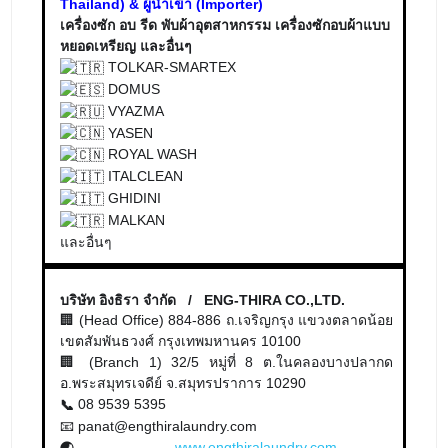
Thailand) & ผู้นำเข้า (Importer)
เครื่องซัก อบ รีด พับผ้าอุตสาหกรรม เครื่องซักอบผ้าแบบ
หยอดเหรียญ และอื่นๆ
TOLKAR-SMARTEX
DOMUS
VYAZMA
YASEN
ROYAL WASH
ITALCLEAN
GHIDINI
MALKAN
และอื่นๆ
บริษัท อิงธิรา จำกัด / ENG-THIRA CO.,LTD.
🏢 (Head Office) 884-886 ถ.เจริญกรุง แขวงตลาดน้อย
เขตสัมพันธวงศ์ กรุงเทพมหานคร 10100
🏢 (Branch 1) 32/5 หมู่ที่ 8 ต.ในคลองบางปลากด
อ.พระสมุทรเจดีย์ จ.สมุทรปราการ 10290
08 9539 5395
📞
📧 panat@engthiralaundry.com
www.engthiralaundry.com
,
🌏