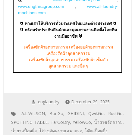
www.engthiragroup.com
,
www.all-laundry-
machines.com
🔰 ทางเราให้บริการทั่วประเทศไทยและต่างประเทศ 🔰
🔰 พร้อมรับประกันสินค้าและคุณภาพงานติดตั้งโดยทีม
งานมืออาชีพ 🔰
เครื่องซักผ้าอุตสาหกรรม เครื่องอบผ้าอุตสาหกรรม
เครื่องรีดผ้าอุตสาหกรรม
เครื่องพับผ้าอุตสาหกรรม เครื่องพับผ้าเช็ดตัว
อุตสาหกรรม และอื่นๆ
englaundry
December 29, 2025
A.L.WILSON
,
BonGo
,
GHIDINI
,
QwikGo
,
RustGo
,
SPOTTING TABLE
,
TarGoDry
,
YellowGo
,
น้ำยาขจัดคราบ
,
น้ำยาสป็อตติ้ง
,
โต๊ะขจัดคราบเฉพาะจุด
,
โต๊ะสป็อตติ้ง