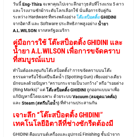
วันนี้
จะพาคุณไปเจาะลึกอาวุธลับที่โรงแรม 5 ดาว
Eng-Thira
และโรงงานซักผ้าระดับโลกเลือกใช้ นั่นคือการจับคู่กัน
ระหว่าง Hardware ที่ทรงพลังอย่าง
โต๊ะสป็อตติ้ง
GHIDINI
จากอิตาลี และ Software ประสิทธิภาพสูงอย่าง
น้ำยา
จากสหรัฐอเมริกา
A.L.WILSON
คู่มือการใช้ โต๊ะสป็อตติ้ง GHIDINI และ
น้ำยา A.L.WILSON เพื่อการขจัดคราบ
ที่สมบูรณ์แบบ
ทำไมต้องลงทุนกับโต๊ะสป็อตติ้ง? การขจัดคราบบนโต๊ะ
ธรรมดาหรือใช้แค่ปืนฉีดน้ำ (Spotting Gun) เพียงอย่างเดียว
มักจบลงด้วยปัญหา “คราบกระจายเป็นวงกว้าง” หรือ “รอยด่าง
(Ring Marks)” แต่
ถูกออกแบบมาเพื่อ
โต๊ะสป็อตติ้ง GHIDINI
แก้ปัญหานี้โดยเฉพาะ ด้วยระบบ
Vacuum (ลมดูดแวคคั่ม)
และ
ที่ทำงานประสานกัน
Steam (สตรีมไอน้ำ)
เจาะลึก “โต๊ะสป็อตติ้ง GHIDINI”
เทคโนโลยีอิตาลีที่ช่างซักรีดต้องมี
GHIDINI คือแบรนด์เครื่องและอุปกรณ์ Finishing ชั้นนำจาก