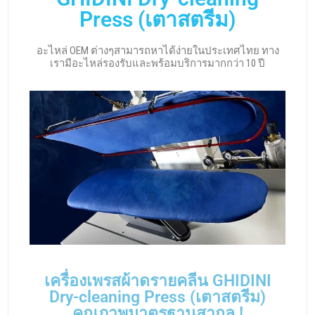
Press (เตาสตรีม)
อะไหล่ OEM ต่างๆสามารถหาได้ง่ายในประเทศไทย ทาง
เรามีอะไหล่รองรับและพร้อมบริการมากกว่า 10 ปี
เครื่องเพรสผ้าดรายคลีน GHIDINI
Dry-cleaning Press (เตาสตรีม)
คุณภาพมาตรฐานสากล !