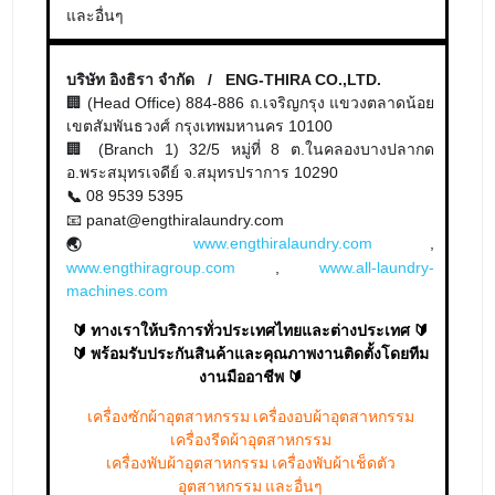
และอื่นๆ
บริษัท อิงธิรา จำกัด / ENG-THIRA CO.,LTD.
🏢 (Head Office) 884-886 ถ.เจริญกรุง แขวงตลาดน้อย
เขตสัมพันธวงศ์ กรุงเทพมหานคร 10100
🏢 (Branch 1) 32/5 หมู่ที่ 8 ต.ในคลองบางปลากด
อ.พระสมุทรเจดีย์ จ.สมุทรปราการ 10290
08 9539 5395
📞
📧 panat@engthiralaundry.com
www.engthiralaundry.com
,
🌏
www.engthiragroup.com
,
www.all-laundry-
machines.com
🔰 ทางเราให้บริการทั่วประเทศไทยและต่างประเทศ 🔰
🔰 พร้อมรับประกันสินค้าและคุณภาพงานติดตั้งโดยทีม
งานมืออาชีพ 🔰
เครื่องซักผ้าอุตสาหกรรม เครื่องอบผ้าอุตสาหกรรม
เครื่องรีดผ้าอุตสาหกรรม
เครื่องพับผ้าอุตสาหกรรม เครื่องพับผ้าเช็ดตัว
อุตสาหกรรม และอื่นๆ