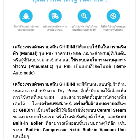
เครื่องเพรสผ้าดรายคลีน GHIDINI
มีทั้งแบบ
ใช้มือในการกดรีด
ผ้า (Manual)
รุ่น P87 ราคาประหยัด เหมาะสำหรับผู้ที่เริ่มต้น
หรือผู้ที่มีงบประมาณจำกัด และ
ใช้ระบบลมในการควบคุมการ
ทำงาน (Pneumatic)
รุ่น P88 เป็นแบบกึ่งอัตโนมัติ (Semi-
Automatic)
เครื่องเพรสผ้าดรายคลีน GHIDINI
จะมีลักษณะแบบหุ้มผ้าด้าน
บนและล่างสำหรับงาน Dry Press อีกทั้งมีขนาดให้เลือกเพื่อ
การใช้งานที่เหมาะสม และสามารถติดตั้งอุปกรณ์ต่างๆเพิ่ม
เติมได้ โดย
เครื่องเพรสผ้า
หรือ
เครื่องปั๊มผ้าแบบดรายคลีน
ข
อง
GHIDINI
เป็นเครื่องที่มีให้เลือกใช้ทั้ง
ระบบ Central Steam
ของงานระบบโรงแรม หรือโรงซักรีดที่ลูกค้าใช้อยู่ และ
ระบบ
Built-in Boiler
ที่สามารถเพิ่มออปชั่นระบบต่างๆได้อีก เช่น
ระบบ
Built-in Compressor
,
ระบบ Built-in Vacuum Unit
และอื่นๆ