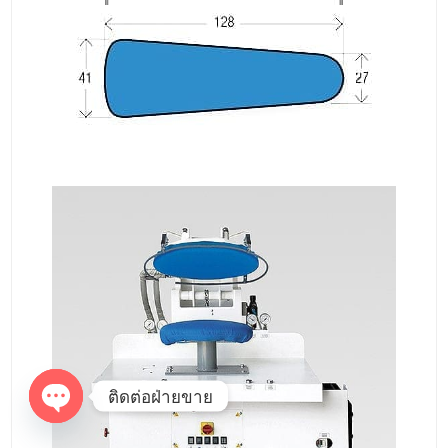
ติดต่อฝ่ายขาย
O
p