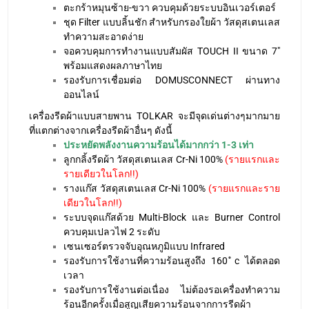
ตะกร้าหมุนซ้าย-ขวา ควบคุมด้วยระบบอินเวอร์เตอร์
ชุด Filter แบบลิ้นชัก สำหรับกรองใยผ้า วัสดุสเตนเลส
ทำความสะอาดง่าย
จอควบคุมการทำงานแบบสัมผัส TOUCH II ขนาด 7″
พร้อมแสดงผลภาษาไทย
รองรับการเชื่อมต่อ DOMUSCONNECT ผ่านทาง
ออนไลน์
เครื่องรีดผ้าแบบสายพาน TOLKAR จะมีจุดเด่นต่างๆมากมาย
ที่แตกต่างจากเครื่องรีดผ้าอื่นๆ ดังนี้
ประหยัดพลังงานความร้อนได้มากกว่า 1-3 เท่า
ลูกกลิ้งรีดผ้า วัสดุสเตนเลส Cr-Ni 100%
(รายแรกและ
รายเดียวในโลก!!)
รางแก๊ส วัสดุสเตนเลส Cr-Ni 100%
(รายแรกและราย
เดียวในโลก!!)
ระบบจุดแก๊สด้วย Multi-Block และ Burner Control
ควบคุมเปลวไฟ 2 ระดับ
เซนเซอร์ตรวจจับอุณหภูมิแบบ Infrared
รองรับการใช้งานที่ความร้อนสูงถึง 160 ํc ได้ตลอด
เวลา
รองรับการใช้งานต่อเนื่อง ไม่ต้องรอเครื่องทำความ
ร้อนอีกครั้งเมื่อสูญเสียความร้อนจากการรีดผ้า