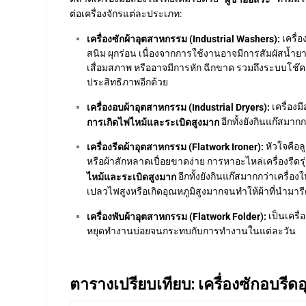
ต่อเครื่องจักรแต่ละประเภท:
เครื่
เครื่องซักผ้าอุตสาหกรรม (Industrial Washers):
สนิม ผุกร่อน เนื่องจากการใช้งานอาจมีการสัมผัสน้ำยา
เสื่อมสภาพ หรืออาจมีการหัก ฉีกขาด รวมถึงระบบโช๊คอ
ประสิทธิภาพอีกด้วย
เครื่อง
เครื่องอบผ้าอุตสาหกรรม (Industrial Dryers):
อีกทั้งยังกินแก๊สมา
การเกิดไฟไหม้และระเบิดสูงมาก
หัวใจคือล
เครื่องรีดผ้าอุตสาหกรรม (Flatwork Ironer):
หรือผ้าสักหลาดเปื่อยขาดง่าย การหาอะไหล่เครื่องรีด
อีกทั้งยังกินแก๊สมากกว่าเครื่อ
ไหม้และระเบิดสูงมาก
เปลวไฟสูงหรือเกิดอุณหภูมิสูงมากจนทำให้ผ้าที่นำมารีด
เป็นเครื่
เครื่องพับผ้าอุตสาหกรรม (Flatwork Folder):
หยุดทำงานบ่อยจนกระทบกับการทำงานในแต่ละวัน
ตารางเปรียบเทียบ: เครื่องซักอบรีด