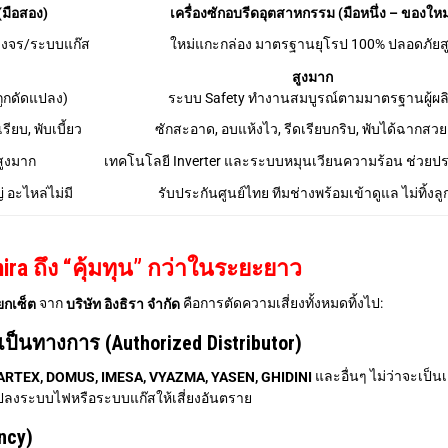
(มือสอง)
เครื่องซักอบรีดอุตสาหกรรม (มือหนึ่ง – ของใหม
วงจร/ระบบแก๊ส
ใหม่แกะกล่อง มาตรฐานยุโรป 100% ปลอดภัยส
สูงมาก
ถูกดัดแปลง)
ระบบ Safety ทำงานสมบูรณ์ตามมาตรฐานผู้ผล
รียบ, พับเบี้ยว
ซักสะอาด, อบแห้งไว, รีดเรียบกริบ, พับได้ฉากสว
 สูงมาก
เทคโนโลยี Inverter และระบบหมุนเวียนความร้อน ช่วยปร
่ อะไหล่ไม่มี
รับประกันศูนย์ไทย ทีมช่างพร้อมเข้าดูแล ไม่ทิ้งลู
ra ถึง “คุ้มทุน” กว่าในระยะยาว
จาก
คือการตัดความเสี่ยงทั้งหมดทิ้งไป:
ยกเซ็ต
บริษัท อิงธิรา จำกัด
็นทางการ (Authorized Distributor)
และอื่นๆ ไม่ว่าจะเป็นเ
TEX, DOMUS, IMESA, VYAZMA, YASEN, GHIDINI
แปลงระบบไฟหรือระบบแก๊สให้เสี่ยงอันตราย
ncy)