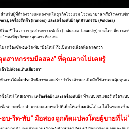
สอง สำหรับผู้ที่กำลังวางแผนลงทุนในธุรกิจโรงแรม โรงพยาบาล หรือโรงงานซัก
yers), เครื่องรีดผ้า (Ironers) และเครื่องพับผ้าอุตสาหกรรม (Folders)
ในวงการอุตสาหกรรมซักผ้า (Industrial Laundry) ของไทย มีความจริงที่น
ดีไหม?”
ะ” ของที่ธุรกิจของคุณอาจต้องเจอ
เครื่องซัก-อบ-รีด-พับ “มือใหม่” ถึงเป็นทางเลือกที่ฉลาดกว่า
ดอุตสาหกรรมมือสอง” ที่คุณอาจไม่เคยรู้
 ถ้าไม่พังจนเกินเยียวยา”
ื่องยังทำงานได้เต็มประสิทธิภาพและสร้างกำไร เจ้าของเดิมมักใช้งานจนคุ้มทุน
ว่าซื้อใหม่ โดยเฉพาะ
ที่ระบบเซนเซอร์ หรือระ
เครื่องรีดผ้าและเครื่องพับผ้า
ซื้อซากเครื่อง นำมาซ่อมแบบขอไปทีเพื่อให้เครื่องเดินได้ แต่ไส้ในของเครื่
ัก-อบ-รีด-พับ” มือสอง ถูกดัดแปลงโดยผู้ขายที่ไม
มีใบอนุญาตตัวแทนจำหน่าย (Non-Authorized Dealer) ปัญหาที่พบบ่อยและอั