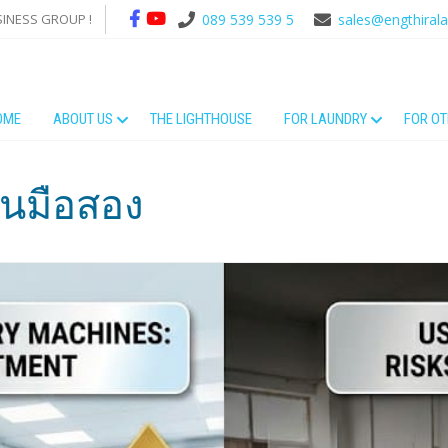
SINESS GROUP !
089 539 539 5
sales@engthiral
OME
ABOUT US
THE LIGHTHOUSE
FOR LAUNDRY
FOR O
นอนมือสอง