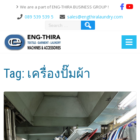
We are a part of ENG-THIRA BUSINESS GROUP !
089 539 539 5
sales@engthiralaundry.com
Tag:
เครื่องปั๊มผ้า