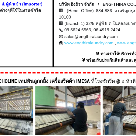
& ผู้นำเข้า (Importer)
บริษัท อิงธิรา จำกัด / ENG-THIRA CO.
่างๆที่ใช้ในงานซักรีด
🏢 (Head Office) 884-886 ถ.เจริญกร
10100
🏢 (Branch 1) 32/5 หมู่ที่ 8 ต.ในคลองบ
09 5624 6563, 06 4919 2424
📞
📧 sales@engthiralaundry.com
www.engthiralaundry.com
,
www.engt
🌏
🔰 ทางเราให้บริการท
🔰 พร้อมรับประกันสินค้าและ
HOLINE เทปพันลูกกลิ้ง เครื่องรีดผ้า IMESA
ที่โรงซักรีด @ อ.หัว