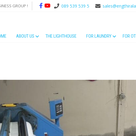
SINESS GROUP !
089 539 539 5
sales@engthiral
OME
ABOUT US
THE LIGHTHOUSE
FOR LAUNDRY
FOR O