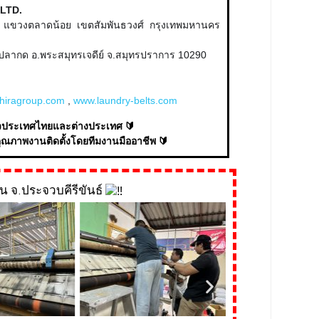
,LTD.
ุง แขวงตลาดน้อย
เขตสัมพันธวงศ์ กรุงเทพมหานคร
างปลากด อ.พระสมุทรเจดีย์ จ.สมุทรปราการ 10290
hiragroup.com
,
www.laundry-belts.com
ั่วประเทศไทยและต่างประเทศ 🔰
คุณภาพงานติดตั้งโดยทีมงานมืออาชีพ 🔰
หิน จ.ประจวบคีรีขันธ์