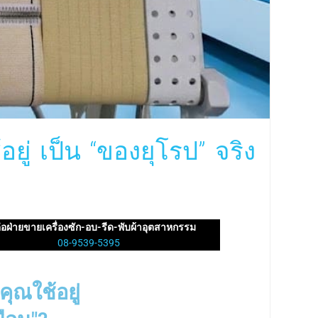
อยู่ เป็น “ของยุโรป” จริง
่อฝ่ายขายเครื่องซัก-อบ-รีด-พับผ้าอุตสาหกรรม
08-9539-5395
คุณใช้อยู่