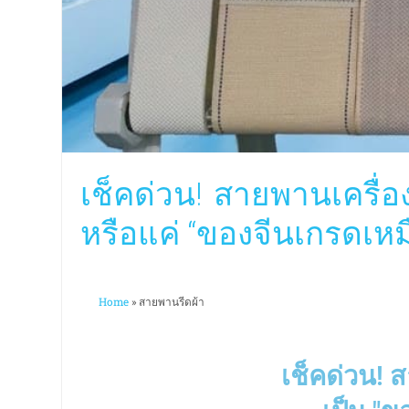
เช็คด่วน! สายพานเครื่องร
หรือแค่ “ของจีนเกรดเหม
Home
»
สายพานรีดผ้า
เช็คด่วน! ส