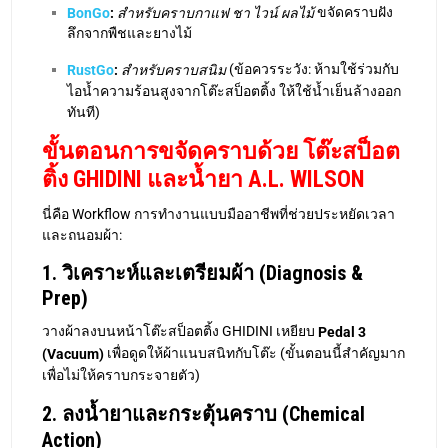
ขจัดคราบฝัง
BonGo
:
สำหรับคราบกาแฟ ชา ไวน์ ผลไม้
ลึกจากพืชและยางไม้
(ข้อควรระวัง: ห้ามใช้ร่วมกับ
RustGo
:
สำหรับคราบสนิม
ไอน้ำความร้อนสูงจากโต๊ะสป็อตติ้ง ให้ใช้น้ำเย็นล้างออก
ทันที)
ขั้นตอนการขจัดคราบด้วย โต๊ะสป็อต
ติ้ง GHIDINI และน้ำยา A.L. WILSON
นี่คือ Workflow การทำงานแบบมืออาชีพที่ช่วยประหยัดเวลา
และถนอมผ้า:
1. วิเคราะห์และเตรียมผ้า (Diagnosis &
Prep)
วางผ้าลงบนหน้าโต๊ะสป็อตติ้ง GHIDINI เหยียบ
Pedal 3
เพื่อดูดให้ผ้าแนบสนิทกับโต๊ะ (ขั้นตอนนี้สำคัญมาก
(Vacuum)
เพื่อไม่ให้คราบกระจายตัว)
2. ลงน้ำยาและกระตุ้นคราบ (Chemical
Action)