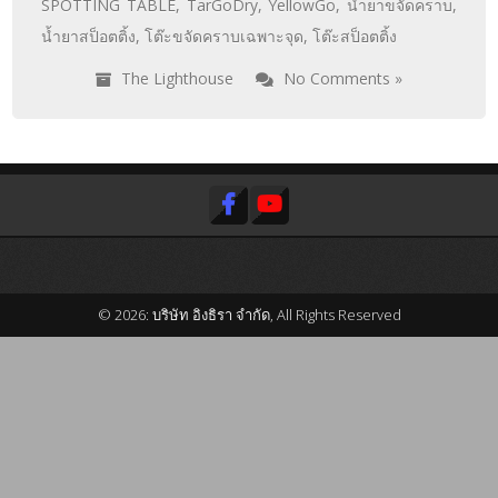
SPOTTING TABLE
,
TarGoDry
,
YellowGo
,
น้ำยาขจัดคราบ
,
น้ำยาสป็อตติ้ง
,
โต๊ะขจัดคราบเฉพาะจุด
,
โต๊ะสป็อตติ้ง
The Lighthouse
No Comments »
© 2026: บริษัท อิงธิรา จำกัด, All Rights Reserved