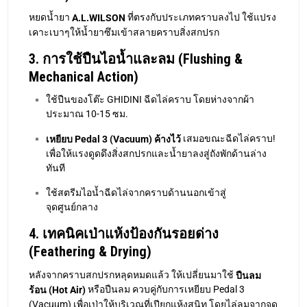
หยดน้ำยา
ที่ตรงกับประเภทคราบลงไป ใช้แปรง
A.L.WILSON
เคาะเบาๆให้น้ำยาซึมเข้าสลายคราบสิ่งสกปรก
3. การใช้ปืนไอน้ำและลม (Flushing &
Mechanical Action)
ใช้ปืนของโต๊ะ GHIDINI ฉีดไล่คราบ โดยห่างจากผ้า
ประมาณ 10-15 ซม.
เสมอขณะฉีดไล่คราบ!
เหยียบ Pedal 3 (Vacuum) ค้างไว้
เพื่อให้แรงดูดดึงสิ่งสกปรกและน้ำยาลงสู่ถังพักด้านล่าง
ทันที
ใช้สตรีมไอน้ำฉีดไล่จากคราบด้านนอกเข้าสู่
จุดศูนย์กลาง
4. เทคนิคเป่าแห้งป้องกันรอยด่าง
(Feathering & Drying)
หลังจากคราบสกปรกหลุดหมดแล้ว ให้เปลี่ยนมาใช้
ปืนลม
หรือปืนลม ควบคู่กับการเหยียบ Pedal 3
ร้อน (Hot Air)
(Vacuum) เพื่อเป่าให้บริเวณที่เปียกแห้งสนิท โดยไล่ลมจากจุด