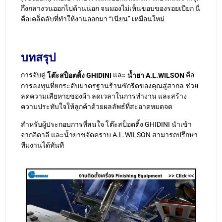
กึ่งกลางวนออกไปด้านนอก จนมองไม่เห็นขอบของรอยเปียก นี่
คือเคล็ดลับที่ทำให้งานออกมา “เนียน” เหมือนใหม่
บทสรุป
การจับคู่
และ
คือ
โต๊ะสป็อตติ้ง GHIDINI
น้ำยา A.L.WILSON
การลงทุนที่ยกระดับมาตรฐานร้านซักรีดของคุณสู่สากล ช่วย
ลดความเสียหายของผ้า ลดเวลาในการทำงาน และสร้าง
ความประทับใจให้ลูกค้าด้วยผลลัพธ์ที่สะอาดหมดจด
สำหรับผู้ประกอบการที่สนใจ โต๊ะสป็อตติ้ง GHIDINI นำเข้า
จากอิตาลี และน้ำยาขจัดคราบ A.L.WILSON สามารถปรึกษา
ทีมงานได้ทันที