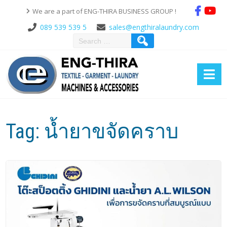
We are a part of ENG-THIRA BUSINESS GROUP !
089 539 539 5
sales@engthiralaundry.com
Tag:
น้ำยาขจัดคราบ