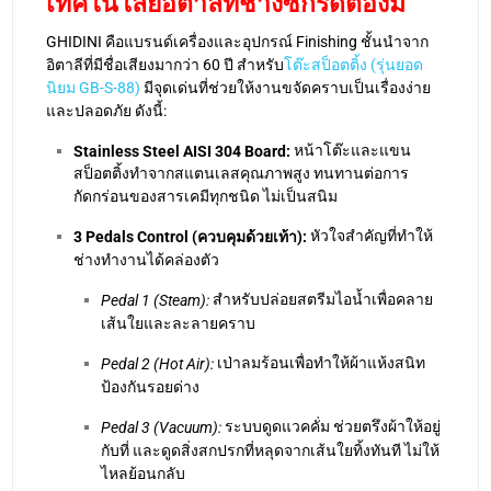
เทคโนโลยีอิตาลีที่ช่างซักรีดต้องมี
GHIDINI คือแบรนด์เครื่องและอุปกรณ์ Finishing ชั้นนำจาก
อิตาลีที่มีชื่อเสียงมากว่า 60 ปี สำหรับ
โต๊ะสป็อตติ้ง (รุ่นยอด
นิยม GB-S-88)
มีจุดเด่นที่ช่วยให้งานขจัดคราบเป็นเรื่องง่าย
และปลอดภัย ดังนี้:
หน้าโต๊ะและแขน
Stainless Steel AISI 304 Board:
สป็อตติ้งทำจากสแตนเลสคุณภาพสูง ทนทานต่อการ
กัดกร่อนของสารเคมีทุกชนิด ไม่เป็นสนิม
หัวใจสำคัญที่ทำให้
3 Pedals Control (ควบคุมด้วยเท้า):
ช่างทำงานได้คล่องตัว
สำหรับปล่อยสตรีมไอน้ำเพื่อคลาย
Pedal 1 (Steam):
เส้นใยและละลายคราบ
เป่าลมร้อนเพื่อทำให้ผ้าแห้งสนิท
Pedal 2 (Hot Air):
ป้องกันรอยด่าง
ระบบดูดแวคคั่ม ช่วยตรึงผ้าให้อยู่
Pedal 3 (Vacuum):
กับที่ และดูดสิ่งสกปรกที่หลุดจากเส้นใยทิ้งทันที ไม่ให้
ไหลย้อนกลับ