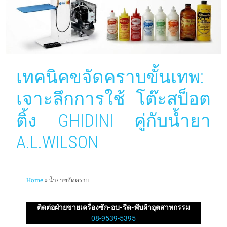
เทคนิคขจัดคราบขั้นเทพ:
เจาะลึกการใช้ โต๊ะสป็อต
ติ้ง GHIDINI คู่กับน้ำยา
A.L.WILSON
Home
»
น้ำยาขจัดคราบ
ติดต่อฝ่ายขายเครื่องซัก-อบ-รีด-พับผ้าอุตสาหกรรม
08-9539-5395