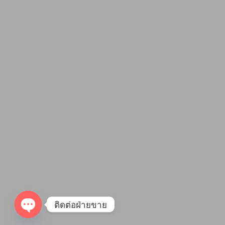
ติดต่อฝ่ายขาย
O