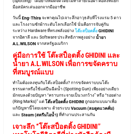
(Spotting)” ได้อย่างหมดจดโดยไม่ทำลายเนื้อผ้า คือสิ่งที่แยก
มือสมัครเล่นออกจากมืออาชีพ
วันนี้
จะพาคุณไปเจาะลึกอาวุธลับที่โรงแรม 5 ดาว
Eng-Thira
และโรงงานซักผ้าระดับโลกเลือกใช้ นั่นคือการจับคู่กัน
ระหว่าง Hardware ที่ทรงพลังอย่าง
โต๊ะสป็อตติ้ง
GHIDINI
จากอิตาลี และ Software ประสิทธิภาพสูงอย่าง
น้ำยา
จากสหรัฐอเมริกา
A.L.WILSON
คู่มือการใช้ โต๊ะสป็อตติ้ง GHIDINI และ
น้ำยา A.L.WILSON เพื่อการขจัดคราบ
ที่สมบูรณ์แบบ
ทำไมต้องลงทุนกับโต๊ะสป็อตติ้ง? การขจัดคราบบนโต๊ะ
ธรรมดาหรือใช้แค่ปืนฉีดน้ำ (Spotting Gun) เพียงอย่างเดียว
มักจบลงด้วยปัญหา “คราบกระจายเป็นวงกว้าง” หรือ “รอยด่าง
(Ring Marks)” แต่
ถูกออกแบบมาเพื่อ
โต๊ะสป็อตติ้ง GHIDINI
แก้ปัญหานี้โดยเฉพาะ ด้วยระบบ
Vacuum (ลมดูดแวคคั่ม)
และ
ที่ทำงานประสานกัน
Steam (สตรีมไอน้ำ)
เจาะลึก “โต๊ะสป็อตติ้ง GHIDINI”