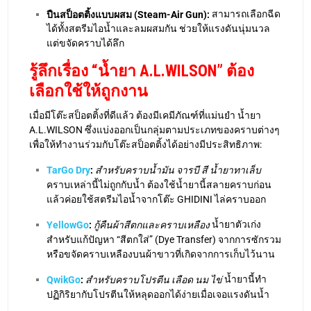
สามารถเลือกฉีด
ปืนสป็อตติ้งแบบผสม (Steam-Air Gun):
ได้ทั้งสตรีมไอน้ำและลมผสมกัน ช่วยให้แรงดันนุ่มนวล
แต่ขจัดคราบได้ลึก
รู้ลึกเรื่อง “น้ำยา A.L.WILSON” ต้อง
เลือกใช้ให้ถูกงาน
เมื่อมีโต๊ะสป็อตติ้งที่ดีแล้ว ต้องมีเคมีภัณฑ์ที่แม่นยำ น้ำยา
A.L.WILSON ซึ่งแบ่งออกเป็นกลุ่มตามประเภทของคราบต่างๆ
เพื่อให้ทำงานร่วมกับโต๊ะสป็อตติ้งได้อย่างมีประสิทธิภาพ:
TarGo Dry
:
สำหรับคราบน้ำมัน จารบี สี น้ำยาทาเล็บ
คราบเหล่านี้ไม่ถูกกับน้ำ ต้องใช้น้ำยานี้สลายคราบก่อน
แล้วค่อยใช้สตรีมไอน้ำจากโต๊ะ GHIDINI ไล่คราบออก
น้ำยาตัวเก่ง
YellowGo
:
กู้คืนผ้าสีตกและคราบเหลือง
สำหรับแก้ปัญหา “สีตกใส่” (Dye Transfer) จากการซักรวม
หรือขจัดคราบเหลืองบนผ้าขาวที่เกิดจากการเก็บไว้นาน
น้ำยานี้ทำ
QwikGo
:
สำหรับคราบโปรตีน เลือด นม ไข่
ปฏิกิริยากับโปรตีนให้หลุดออกได้ง่ายเมื่อเจอแรงดันน้ำ