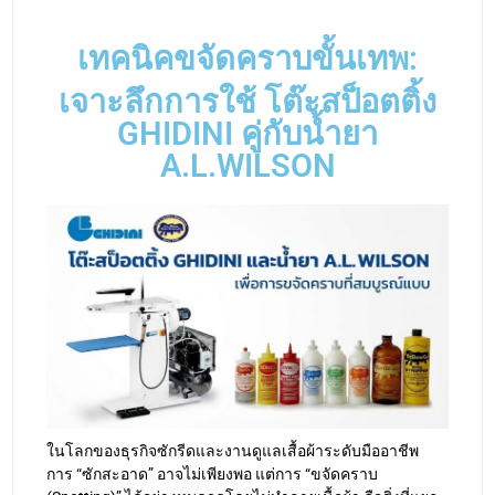
เทคนิคขจัดคราบขั้นเทพ:
เจาะลึกการใช้ โต๊ะสป็อตติ้ง
GHIDINI คู่กับน้ำยา
A.L.WILSON
ในโลกของธุรกิจซักรีดและงานดูแลเสื้อผ้าระดับมืออาชีพ
การ “ซักสะอาด” อาจไม่เพียงพอ แต่การ “ขจัดคราบ