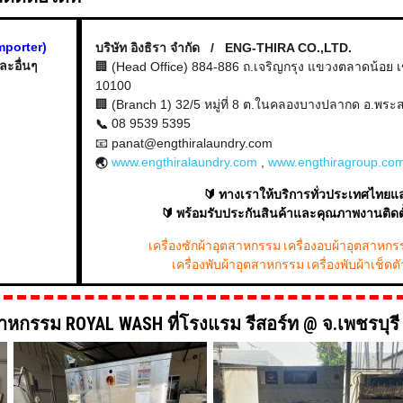
Importer)
บริษัท อิงธิรา จำกัด / ENG-THIRA CO.,LTD.
ละอื่นๆ
🏢 (Head Office) 884-886 ถ.เจริญกรุง แขวงตลาดน้อย
10100
🏢 (Branch 1) 32/5 หมู่ที่ 8 ต.ในคลองบางปลากด อ.พระ
08 9539 5395
📞
📧 panat@engthiralaundry.com
www.engthiralaundry.com
,
www.engthiragroup.co
🌏
🔰 ทางเราให้บริการทั่วประเทศไทยแ
🔰 พร้อมรับประกันสินค้าและคุณภาพงานติดตั
เครื่องซักผ้าอุตสาหกรรม เครื่องอบผ้าอุตสาหกร
เครื่องพับผ้าอุตสาหกรรม เครื่องพับผ้าเช็ด
ตสาหกรรม ROYAL WASH ที่โรงแรม รีสอร์ท @ จ.เพชรบุรี