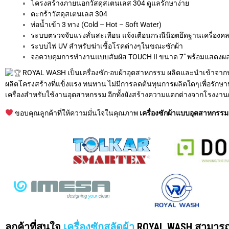
โครงสร้างภายนอกวัสดุสเตนเลส 304 ดูแลรักษาง่าย
ตะกร้าวัสดุสเตนเลส 304
ท่อน้ำเข้า 3 ทาง (Cold – Hot – Soft Water)
ระบบตรวจจับแรงสั่นสะเทือน แจ้งเตือนกรณีน๊อตยึดฐานเครื่องค
ระบบไฟ UV สำหรับฆ่าเชื้อโรคต่างๆในขณะซักผ้า
จอควบคุมการทำงานแบบสัมผัส TOUCH II ขนาด 7″ พร้อมแสดง
ROYAL WASH เป็นเครื่องซัก-อบผ้าอุตสาหกรรม ผลิตและนำเข้าจากป
ผลิตโครงสร้างที่แข็งแรง ทนทาน ไม่มีการลดต้นทุนการผลิตใดๆเพื่อรักษ
เครื่องสำหรับใช้งานอุตสาหกรรม อีกทั้งยังสร้างความแตกต่างจากโรงงานผ
ขอบคุณลูกค้าที่ให้ความมั่นใจในคุณภาพ
เครื่องซักผ้าแบบอุตสาหกร
ลูกค้าที่สนใจ
เครื่องซักสลัดผ้า
ROYAL WASH สามารถติ