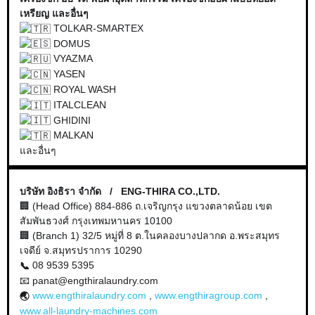
เหรียญ และอื่นๆ
TOLKAR-SMARTEX
DOMUS
VYAZMA
YASEN
ROYAL WASH
ITALCLEAN
GHIDINI
MALKAN
และอื่นๆ
บริษัท อิงธิรา จำกัด / ENG-THIRA CO.,LTD.
🏢 (Head Office) 884-886 ถ.เจริญกรุง แขวงตลาดน้อย
เขต
สัมพันธวงศ์ กรุงเทพมหานคร 10100
🏢 (Branch 1) 32/5 หมู่ที่ 8 ต.ในคลองบางปลากด อ.พระสมุทร
เจดีย์ จ.สมุทรปราการ 10290
08 9539 5395
📞
📧 panat@engthiralaundry.com
www.engthiralaundry.com
,
www.engthiragroup.com
,
🌏
www.all-laundry-machines.com