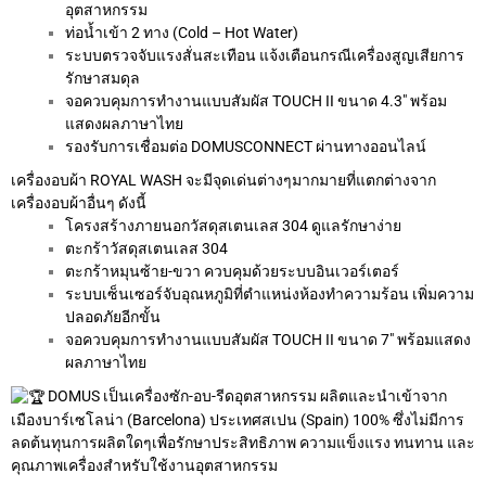
อุตสาหกรรม
ท่อน้ำเข้า 2 ทาง (Cold – Hot Water)
ระบบตรวจจับแรงสั่นสะเทือน แจ้งเตือนกรณีเครื่องสูญเสียการ
รักษาสมดุล
จอควบคุมการทำงานแบบสัมผัส TOUCH II ขนาด 4.3″ พร้อม
แสดงผลภาษาไทย
รองรับการเชื่อมต่อ DOMUSCONNECT ผ่านทางออนไลน์
เครื่องอบผ้า ROYAL WASH จะมีจุดเด่นต่างๆมากมายที่แตกต่างจาก
เครื่องอบผ้าอื่นๆ ดังนี้
โครงสร้างภายนอกวัสดุสเตนเลส 304 ดูแลรักษาง่าย
ตะกร้าวัสดุสเตนเลส 304
ตะกร้าหมุนซ้าย-ขวา ควบคุมด้วยระบบอินเวอร์เตอร์
ระบบเซ็นเซอร์จับอุณหภูมิที่ตำแหน่งห้องทำความร้อน เพิ่มความ
ปลอดภัยอีกขั้น
จอควบคุมการทำงานแบบสัมผัส TOUCH II ขนาด 7″ พร้อมแสดง
ผลภาษาไทย
DOMUS เป็นเครื่องซัก-อบ-รีดอุตสาหกรรม ผลิตและนำเข้าจาก
เมืองบาร์เซโลน่า (Barcelona) ประเทศสเปน (Spain) 100% ซึ่งไม่มีการ
ลดต้นทุนการผลิตใดๆเพื่อรักษาประสิทธิภาพ ความแข็งแรง ทนทาน และ
คุณภาพเครื่องสำหรับใช้งานอุตสาหกรรม