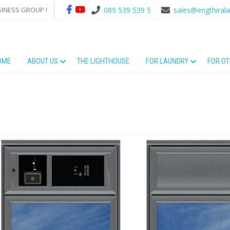
SINESS GROUP !
089 539 539 5
sales@engthiral
OME
ABOUT US
THE LIGHTHOUSE
FOR LAUNDRY
FOR O