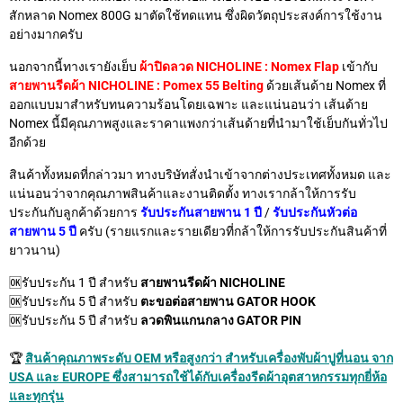
สักหลาด Nomex 800G มาตัดใช้ทดแทน ซึ่งผิดวัตถุประสงค์การใช้งาน
อย่างมากครับ
นอกจากนี้ทางเรายังเย็บ
ผ้าปิดลวด NICHOLINE : Nomex Flap
เข้ากับ
สายพานรีดผ้า NICHOLINE : Pomex 55 Belting
ด้วยเส้นด้าย Nomex ที่
ออกแบบมาสำหรับทนความร้อนโดยเฉพาะ และแน่นอนว่า เส้นด้าย
Nomex นี้มีคุณภาพสูงและราคาแพงกว่าเส้นด้ายที่นำมาใช้เย็บกันทั่วไป
อีกด้วย
สินค้าทั้งหมดที่กล่าวมา ทางบริษัทสั่งนำเข้าจากต่างประเทศทั้งหมด และ
แน่นอนว่าจากคุณภาพสินค้าและงานติดตั้ง ทางเรากล้าให้การรับ
ประกันกับลูกค้าด้วยการ
รับประกันสายพาน 1 ปี
/
รับประกันหัวต่อ
สายพาน 5 ปี
ครับ (รายแรกและรายเดียวที่กล้าให้การรับประกันสินค้าที่
ยาวนาน)
🆗
รับประกัน 1 ปี สำหรับ
สายพานรีดผ้า NICHOLINE
🆗
รับประกัน 5 ปี สำหรับ
ตะขอต่อสายพาน GATOR HOOK
🆗
รับประกัน 5 ปี สำหรับ
ลวดพินแกนกลาง GATOR PIN
🏆
สินค้าคุณภาพระดับ OEM หรือสูงกว่า สำหรับเครื่องพับผ้าปูที่นอน จาก
USA และ EUROPE ซึ่งสามารถใช้ได้กับเครื่องรีดผ้าอุตสาหกรรมทุกยี่ห้อ
และทุกรุ่น