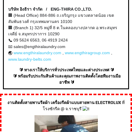
บริษัท อิงธิรา จำกัด / ENG-THIRA CO.,LTD.
🏢 (Head Office) 884-886 ถ.เจริญกรุง แขวงตลาดน้อย
เขต
สัมพันธวงศ์ กรุงเทพมหานคร 10100
🏢 (Branch 1) 32/5 หมู่ที่ 8 ต.ในคลองบางปลากด อ.พระสมุทร
เจดีย์ จ.สมุทรปราการ 10290
09 5624 6563, 06 4919 2424
📞
📧 sales@engthiralaundry.com
www.engthiralaundry.com
,
www.engthiragroup.com
,
🌏
www.laundry-belts.com
🔰 ทางเราให้บริการทั่วประเทศไทยและต่างประเทศ 🔰
🔰 พร้อมรับประกันสินค้าและคุณภาพงานติดตั้งโดยทีมงานมือ
อาชีพ 🔰
งานติดตั้งสายพานรีดผ้า เครื่องรีดผ้าแบบสายพาน ELECTROLUX
ที่
โรงซักรีด @ จ.ราชบุรี