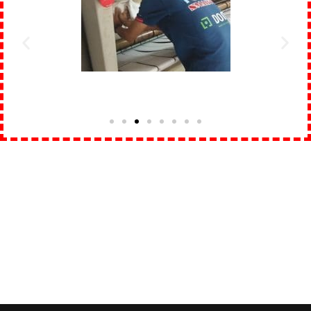
#ติดตั้งงาน
#สายพาน
#สายพานป้อนผ้า
#สายพานคอตตอน
#สายพาน
ลำเลียงผ้า #สายพานคอตตอนเครื่องพับผ้าปูที่นอน
#เครื่องพับผ้าปู
ที่นอน
#เครื่องพับผ้าดูเว่
#cottonbelting #feedingbelt #conveyorbelt #linenfolder #duvetfolder
#flatworkfolder #folder
#laundry
#laundryequipment
#nicholine #valmet #severnsidefabrics #americanlaundryproducts
#chinalaundryproducts #andrewindustries #vertex #metso #fanafel
#springpress
#สายพานกันไฟฟ้าสถิตย์ #สายพานยางยืด #สายพานผสมยางสังเคราะห์
#สายพานผสมยางธรรมชาติ #สายพานเขียวดำ