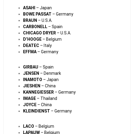
LACO
– Belgium
LAPAUW
– Belgium
LAVATEC
– Germany
MITSUBISHI
– Japan
MUSASHINO
– Japan
PRIMUS
– Belgium
RAMSONS
– India
SAILSTAR
– China
SENKING
– Germany
SHENGGUANG
– China
STAHL
– Germany
STEFAB
– India
TOLKAR
– Turkey
TRANSFERON
– Germany
VYAZMA
– Russia
WALES
– China
BMM WESTON
– Great Britain
WEIERSHI
– China
XIAOYA
– China