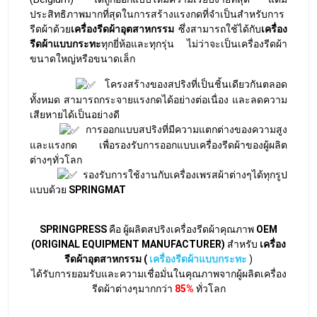
ASAHI
– Japan
BOWE PASSAT
– Germany
BRAUN
– U.S.A.
CARBONELL
– Spain
CHICAGO DRYER
– U.S.A.
D’HOOGE
– Belgium
DEATEC
– Italy
EFFMA
– Germany
GIRBAU
– Spain
JENSEN
– Denmark
INAMOTO
– Japan
JIESHEN
– China
KANNEGIESSER
– Germany
IMAGE
– Thailand
JOYCE
– China
KLEINDIENST
– Germany