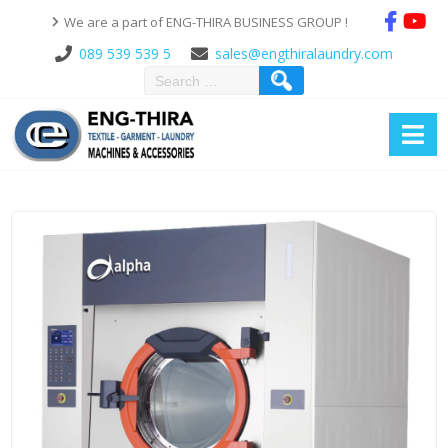
We are a part of ENG-THIRA BUSINESS GROUP !
089 539 539 5
sales@engthiralaundry.com