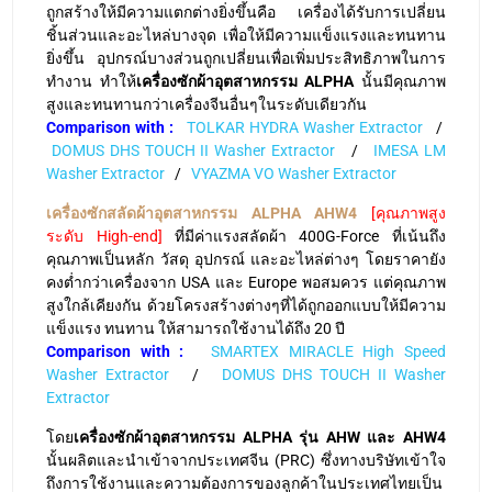
ถูกสร้างให้มีความแตกต่างยิ่งขึ้นคือ เครื่องได้รับการเปลี่ยน
ชิ้นส่วนและอะไหล่บางจุด เพื่อให้มีความแข็งแรงและทนทาน
ยิ่งขึ้น อุปกรณ์บางส่วนถูกเปลี่ยนเพื่อเพิ่มประสิทธิภาพในการ
ทำงาน ทำให้
เครื่องซักผ้าอุตสาหกรรม ALPHA
นั้นมีคุณภาพ
สูงและทนทานกว่าเครื่องจีนอื่นๆในระดับเดียวกัน
Comparison with :
TOLKAR HYDRA Washer Extractor
/
DOMUS DHS TOUCH II Washer Extractor
/
IMESA LM
Washer Extractor
/
VYAZMA VO Washer Extractor
เครื่องซักสลัดผ้าอุตสาหกรรม ALPHA AHW4
[คุณภาพสูง
ระดับ High-end]
ที่มีค่าแรงสลัดผ้า 400G-Force ที่เน้นถึง
คุณภาพเป็นหลัก วัสดุ อุปกรณ์ และอะไหล่ต่างๆ โดยราคายัง
คงต่ำกว่าเครื่องจาก USA และ Europe พอสมควร แต่คุณภาพ
สูงใกล้เคียงกัน ด้วยโครงสร้างต่างๆที่ได้ถูกออกแบบให้มีความ
แข็งแรง ทนทาน ให้สามารถใช้งานได้ถึง 20 ปี
Comparison with :
SMARTEX MIRACLE High Speed
Washer Extractor
/
DOMUS DHS TOUCH II Washer
Extractor
โดย
เครื่องซักผ้าอุตสาหกรรม ALPHA รุ่น AHW และ AHW4
นั้นผลิตและนำเข้าจากประเทศจีน (PRC) ซึ่งทางบริษัทเข้าใจ
ถึงการใช้งานและความต้องการของลูกค้าในประเทศไทยเป็น